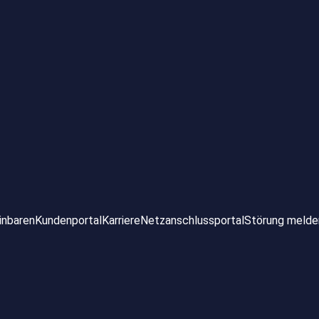
inbaren
Kundenportal
Karriere
Netzanschlussportal
Störung melde