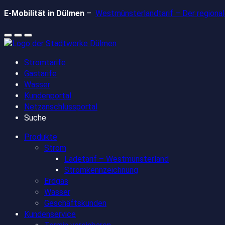
Zum
E-Mobilität in Dülmen
–
Westmünsterlandtarif – Der regionale
Inhalt
springen
Stromtarife
Gastarife
Wasser
Kundenportal
Netzanschlussportal
Suche
Produkte
Strom
Ladetarif – Westmünsterland
Stromkennzeichnung
Erdgas
Wasser
Geschäftskunden
Kundenservice