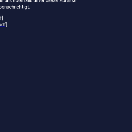
e uns ebenfalls unter dieser Adresse.
enachrichtigt.
f]
pdf]