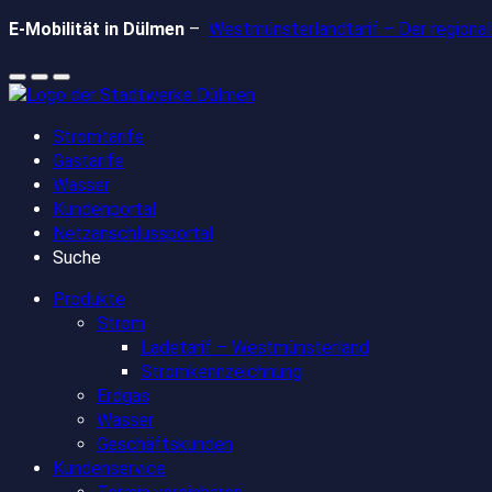
Zum
E-Mobilität in Dülmen
–
Westmünsterlandtarif – Der regionale
Inhalt
springen
Stromtarife
Gastarife
Wasser
Kundenportal
Netzanschlussportal
Suche
Produkte
Strom
Ladetarif – Westmünsterland
Stromkennzeichnung
Erdgas
Wasser
Geschäftskunden
Kundenservice