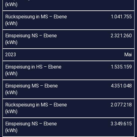
1.041.755
2.321.260
Mai
1.535.159
4.351.048
2.077.218
3.349.615