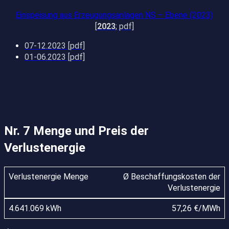
Einspeisung aus Erzeugungsanlagen NS – Ebene (2023)
[
2023
; pdf]
07-12.2023
[pdf]
01-06.2023
[pdf]
Nr. 7 Menge und Preis der
Verlustenergie
Ø Beschaffungskosten der
Verlustenergie
57,26 €/MWh