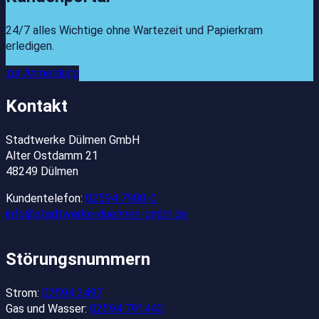
24/7 alles Wichtige ohne Wartezeit und Papierkram
erledigen.
zur Anmeldung
Kontakt
Stadtwerke Dülmen GmbH
Alter Ostdamm 21
48249 Dülmen
Kundentelefon:
02594 7900-0
info@stadtwerke-duelmen-gmbh.de
Störungsnummern
Strom:
02594 3497
Gas und Wasser:
02594 791440