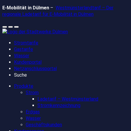
Zum
E-Mobilität in Dülmen
–
Westmünsterlandtarif – Der
Inhalt
regionale Ladetarif für E-Mobilität in Dülmen
springen
Stromtarife
Gastarife
Wasser
Kundenportal
Netzanschlussportal
Suche
Produkte
Strom
Ladetarif – Westmünsterland
Stromkennzeichnung
Erdgas
Wasser
Geschäftskunden