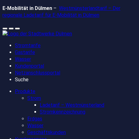
Zum
E-Mobilität in Dülmen
–
Westmünsterlandtarif – Der
Inhalt
regionale Ladetarif für E-Mobilität in Dülmen
springen
Stromtarife
Gastarife
Wasser
Kundenportal
Netzanschlussportal
Suche
Produkte
Strom
Ladetarif – Westmünsterland
Stromkennzeichnung
Erdgas
Wasser
Geschäftskunden