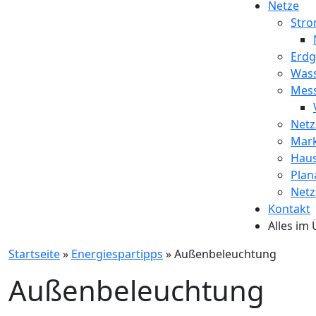
Netze
Str
Erdg
Was
Mess
Netz
Mar
Haus
Plan
Netz
Kontakt
Alles im 
Startseite
»
Energiespartipps
»
Außenbeleuchtung
Außenbeleuchtung