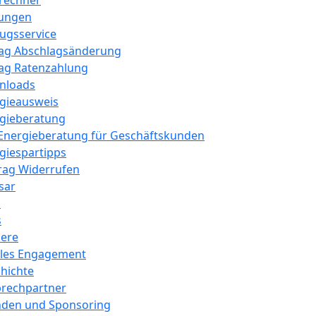
frechner
ungen
gsservice
ag Abschlagsänderung
ag Ratenzahlung
nloads
gieausweis
gieberatung
Energieberatung für Geschäftskunden
giespartipps
rag Widerrufen
sar
s
s
iere
les Engagement
hichte
rechpartner
den und Sponsoring