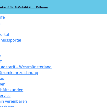
tarif für E-Mobilität in Dülmen
ife
e
ortal
hlussportal
e
om
Ladetarif – Westmünsterland
Stromkennzeichnung
as
ser
häftskunden
ervice
in vereinbaren