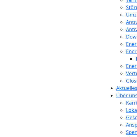
Tari
Stör
Umzu
Antr
Antr
Dow
Ener
Ener
Ener
Vert
Glos
Aktuelle
Über un
Karr
Loka
Gesc
Ansp
Spen