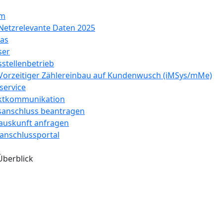
om
Netzrelevante Daten 2025
as
ser
stellenbetrieb
Vorzeitiger Zählereinbau auf Kundenwusch (iMSys/mMe)
service
ktkommunikation
anschluss beantragen
auskunft anfragen
anschlussportal
Überblick